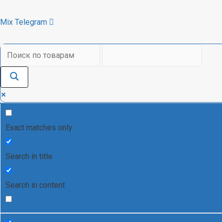
Mix
Telegram
Exact matches only
Search in title
Search in content