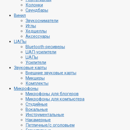
Колонки
Саундбары
Винил
Звукосниматели
Иглы
Хедшеллы
Аксессуары
ЦАПы
Bluetooth-ресиверы
ЦАП-усилители
Акустика
Наушники
ЦАПы
Усилители
Стационарная
Внутриканальные
Звуковые карты
Портативная
Накладные
Внешние звуковые карты
Колонки
Полноразмерные
Микшеры
Саундбары
Затылочные
Комплекты
Вкладыши
Микрофоны
Микрофоны для блогеров
Винил
Микрофоны для компьютера
Плееры
Студийные
Звукосниматели
Вокальные
Иглы
Аудио
Инструментальные
Хедшеллы
Аксессуары
Накамерные
Аксессуары
Стационарные
Петличные/с оголовьем
CD-проигрыватели