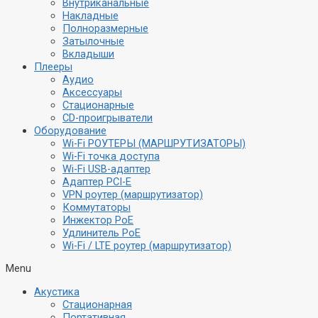
Внутриканальные
Накладные
Полноразмерные
Затылочные
Вкладыши
Плееры
Аудио
Аксессуары
Стационарные
CD-проигрыватели
Оборудование
Wi-Fi РОУТЕРЫ (МАРШРУТИЗАТОРЫ)
Wi-Fi точка доступа
Wi-Fi USB-адаптер
Адаптер PCI-E
VPN роутер (маршрутизатор)
Коммутаторы
Инжектор PoE
Удлинитель PoE
Wi-Fi / LTE роутер (маршрутизатор)
Menu
Акустика
Стационарная
Портативная