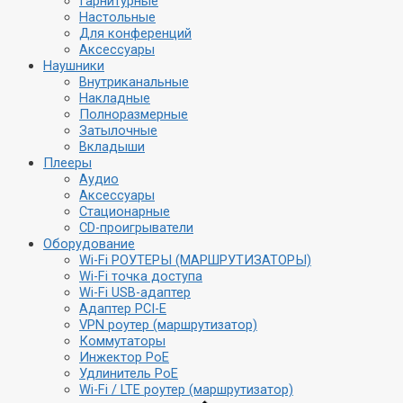
Гарнитурные
Настольные
Усилители и
Для конференций
Сетевое
ЦАПы
Аксессуары
оборудование
Наушники
Внутриканальные
Bluetooth-ресиверы
Накладные
ЦАП-усилители
Wi-Fi РОУТЕРЫ
Полноразмерные
ЦАПы
(МАРШРУТИЗАТОРЫ)
Затылочные
Усилители
Wi-Fi точка
Вкладыши
доступа
Плееры
Wi-Fi USB-адаптер
Звуковые карты
Аудио
Адаптер PCI-E
и микшеры
Аксессуары
VPN роутер
Стационарные
(маршрутизатор)
CD-проигрыватели
Коммутаторы
Внешние звуковые
Оборудование
Инжектор PoE
карты
Wi-Fi РОУТЕРЫ (МАРШРУТИЗАТОРЫ)
Удлинитель PoE
Микшеры
Wi-Fi точка доступа
Wi-Fi / LTE роутер
Комплекты
Wi-Fi USB-адаптер
(маршрутизатор)
Адаптер PCI-E
VPN роутер (маршрутизатор)
Микрофоны
Коммутаторы
Инжектор PoE
Микрофоны для
Удлинитель PoE
блогеров
Wi-Fi / LTE роутер (маршрутизатор)
Микрофоны для