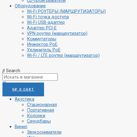
CD-проигрыватели
Оборудование
Wi-Fi РОУТЕРЫ (МАРШРУТИЗАТОРЫ)
Wi-Fi точка доступа
Wi-Fi USB-адаптер
Адаптер PCI-E
VPN роутер (маршрутизатор)
Коммутаторы
Инжектор PoE
Удлинитель PoE
Wi-Fi / LTE роутер (маршрутизатор)
Search
Close
0
₽
0
CART
Акустика
Стационарная
Портативная
Колонки
Саундбары
Винил
Звукосниматели