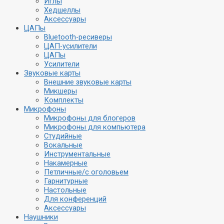
Иглы
Хедшеллы
Аксессуары
ЦАПы
Bluetooth-ресиверы
ЦАП-усилители
ЦАПы
Усилители
Звуковые карты
Внешние звуковые карты
Микшеры
Комплекты
Микрофоны
Микрофоны для блогеров
Микрофоны для компьютера
Студийные
Вокальные
Инструментальные
Накамерные
Петличные/с оголовьем
Гарнитурные
Настольные
Для конференций
Аксессуары
Наушники