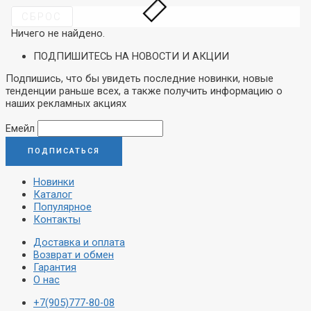
компьютера
СБРОС
Студийные
Ничего не найдено.
Вокальные
Инструментальные
ПОДПИШИТЕСЬ НА НОВОСТИ И АКЦИИ
Накамерные
Петличные/с
Подпишись, что бы увидеть последние новинки, новые
оголовьем
тенденции раньше всех, а также получить информацию о
Гарнитурные
наших рекламных акциях
Настольные
Для конференций
Емейл
Аксессуары
Новинки
Каталог
Популярное
Контакты
Доставка и оплата
Возврат и обмен
Гарантия
О нас
+7(905)777-80-08