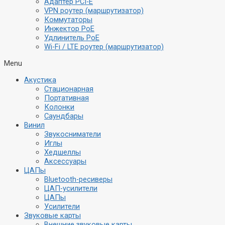
Адаптер PCI-E
VPN роутер (маршрутизатор)
Коммутаторы
Инжектор PoE
Удлинитель PoE
Wi-Fi / LTE роутер (маршрутизатор)
Menu
Акустика
Стационарная
Портативная
Колонки
Саундбары
Винил
Звукосниматели
Иглы
Хедшеллы
Аксессуары
ЦАПы
Bluetooth-ресиверы
ЦАП-усилители
ЦАПы
Усилители
Звуковые карты
Внешние звуковые карты