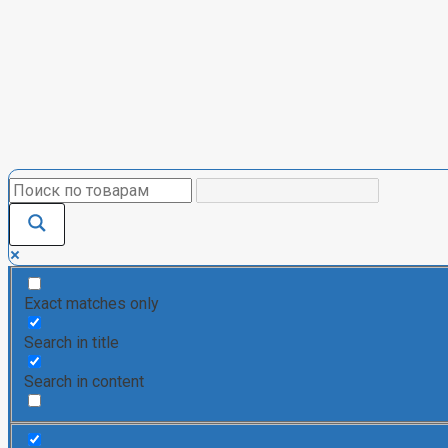
Exact matches only
Search in title
Search in content