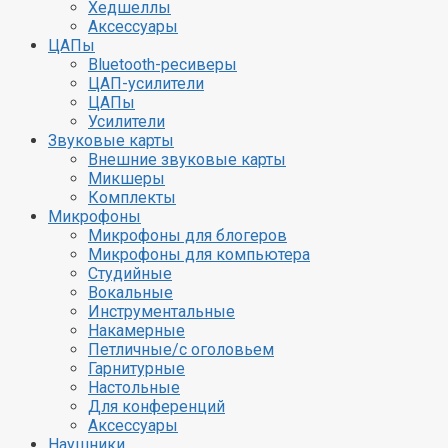
Хедшеллы
Аксессуары
ЦАПы
Bluetooth-ресиверы
ЦАП-усилители
ЦАПы
Усилители
Звуковые карты
Внешние звуковые карты
Микшеры
Комплекты
Микрофоны
Микрофоны для блогеров
Микрофоны для компьютера
Студийные
Вокальные
Инструментальные
Накамерные
Петличные/с оголовьем
Гарнитурные
Настольные
Для конференций
Аксессуары
Наушники