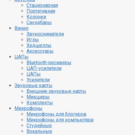
Стационарная
Портативная
Колонки
Саундбары
Винил
Звукосниматели
Иглы
Хедшеллы
Аксессуары
ЦАПы
Bluetooth-ресиверы
ЦАП-усилители
ЦАПы
Усилители
Звуковые карты
Внешние звуковые карты
Микшеры
Комплекты
Микрофоны
Микрофоны для блогеров
Микрофоны для компьютера
Студийные
Вокальные