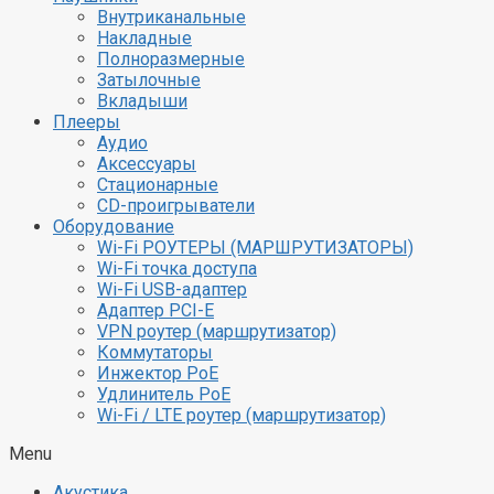
Внутриканальные
Накладные
Полноразмерные
Затылочные
Вкладыши
Плееры
Аудио
Аксессуары
Стационарные
CD-проигрыватели
Оборудование
Wi-Fi РОУТЕРЫ (МАРШРУТИЗАТОРЫ)
Wi-Fi точка доступа
Wi-Fi USB-адаптер
Адаптер PCI-E
VPN роутер (маршрутизатор)
Коммутаторы
Инжектор PoE
Удлинитель PoE
Wi-Fi / LTE роутер (маршрутизатор)
Menu
Акустика