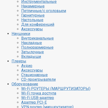
Инструментальные
Накамерные
Петличные/с оголовьем
Гарнитурные
Настольные
Для конференций
Аксессуары
Наушники
Внутриканальные
Накладные
Полноразмерные
Затылочные
Вкладыши
Плееры
Аудио
Аксессуары
Стационарные
CD-проигрыватели
Оборудование
Wi-Fi РОУТЕРЫ (МАРШРУТИЗАТОРЫ)
Wi-Fi точка доступа
Wi-Fi USB-адаптер
Адаптер PCI-E
VPN роутер (маршрутизатор)