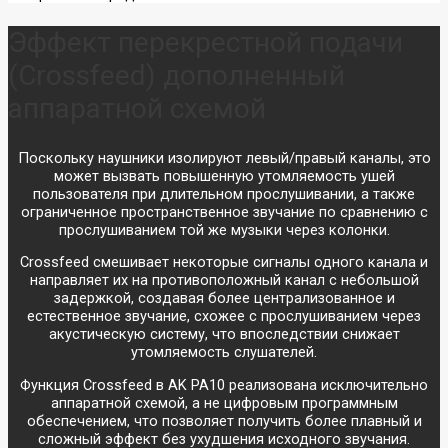
Эффект перекрестной подачи
(Crossfeed) дополненный
аппаратной схемой
Поскольку наушники изолируют левый/правый каналы, это
может вызвать повышенную утомляемость ушей
пользователя при длительном прослушивании, а также
Акустика
Наушники
ограниченное пространственное звучание по сравнению с
прослушиванием той же музыки через колонки.
Стационарная
Внутриканальные
Crossfeed смешивает некоторые сигналы одного канала и
Портативная
Накладные
направляет их на противоположный канал с небольшой
Колонки
Полноразмерные
задержкой, создавая более централизованное и
Саундбары
Затылочные
естественное звучание, схожее с прослушиванием через
Вкладыши
акустическую систему, что впоследствии снижает
Винил
утомляемость слушателей.
Плееры
Функция Crossfeed в AK PA10 реализована исключительно
Звукосниматели
аппаратной схемой, а не цифровым программным
Иглы
Аудио
обеспечением, что позволяет получить более плавный и
Хедшеллы
Аксессуары
сложный эффект без ухудшения исходного звучания.