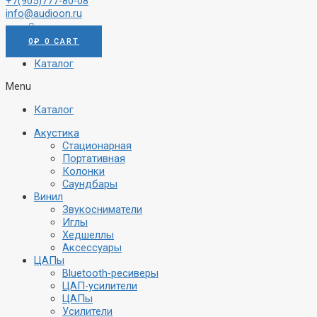
+7(905)777-80-08
info@audioon.ru
0
₽
0
CART
Каталог
Menu
Каталог
Акустика
Стационарная
Портативная
Колонки
Саундбары
Винил
Звукосниматели
Иглы
Хедшеллы
Аксессуары
ЦАПы
Bluetooth-ресиверы
ЦАП-усилители
ЦАПы
Усилители