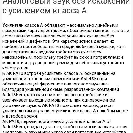
Аналоговый звук без искажений
с усилением класса А
Усилители класса А обладают максимально линейными
выходными характеристиками, обеспечивая мягкое, теплое и
естественное звучание за счет усиления сигналов без
искажений и дефектов. Эта характеристика делает их
наиболее востребованными среди любителей музыки, хотя
для портативных аудиоустройств это считается
невозможным, поскольку требует высокой потребляемой
мощности и труднореализуемой для небольших устройств
конструкции.
В AK PA10 встроен усилитель класса А, основанный на
уникальной технологии схемотехники Astell&Kern и
обеспечивающий фирменное аналоговое звучание.
Благодаря уникальной схеме, разработанной компанией
Astell&Kern, которая снижает энергопотребление и
увеличивает выходную мощность при одновременном
устранении шумов, AK PA10 позволяет наслаждаться
удивительным звучанием усилителя класса А в любом месте
и в любое время.
AK PA10, первый портативный усилитель класса А от
Astell&Kern, создан для того, чтобы вы могли наслаждаться
аналоговым звучанием через свои портативные устройства.