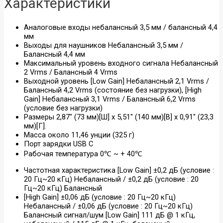
Характеристики
Аналоговые входы небалансный 3,5 мм / балансный 4,4
мм
Выходы для наушников Небалансный 3,5 мм /
Балансный 4,4 мм
Максимальный уровень входного сигнала Небалансный
2 Vrms / Балансный 4 Vrms
Выходной уровень [Low Gain] Небалансный 2,1 Vrms /
Балансный 4,2 Vrms (состояние без нагрузки), [High
Gain] Небалансный 3,1 Vrms / Балансный 6,2 Vrms
(условие без нагрузки)
Размеры 2,87″ (73 мм)[Ш] x 5,51″ (140 мм)[В] x 0,91″ (23,3
мм)[Г].
Масса около 11,46 унции (325 г)
Порт зарядки USB C
Рабочая температура 0℃ ~ + 40℃
Частотная характеристика [Low Gain] ±0,2 дБ (условие :
20 Гц~20 кГц) Небалансный / ±0,2 дБ (условие : 20
Гц~20 кГц) Балансный
[High Gain] ±0,06 дБ (условие : 20 Гц~20 кГц)
Небалансный / ±0,06 дБ (условие : 20 Гц~20 кГц)
Балансный сигнал/шум [Low Gain] 111 дБ @ 1 кГц,