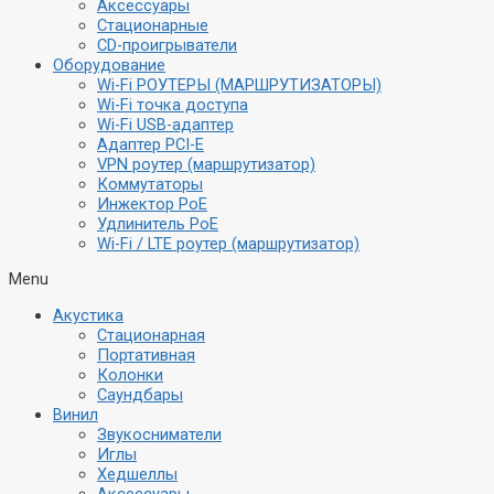
Аксессуары
Стационарные
CD-проигрыватели
Оборудование
Wi-Fi РОУТЕРЫ (МАРШРУТИЗАТОРЫ)
Wi-Fi точка доступа
Wi-Fi USB-адаптер
Адаптер PCI-E
VPN роутер (маршрутизатор)
Коммутаторы
Инжектор PoE
Удлинитель PoE
Wi-Fi / LTE роутер (маршрутизатор)
Menu
Акустика
Стационарная
Портативная
Колонки
Саундбары
Винил
Звукосниматели
Иглы
Хедшеллы