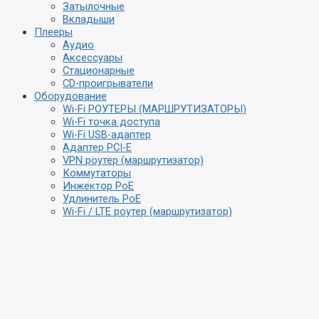
Затылочные
Вкладыши
Плееры
Аудио
Аксессуары
Стационарные
CD-проигрыватели
Оборудование
Wi-Fi РОУТЕРЫ (МАРШРУТИЗАТОРЫ)
Wi-Fi точка доступа
Wi-Fi USB-адаптер
Адаптер PCI-E
VPN роутер (маршрутизатор)
Коммутаторы
Инжектор PoE
Удлинитель PoE
Wi-Fi / LTE роутер (маршрутизатор)