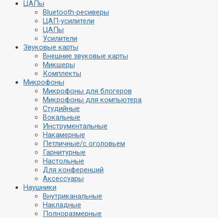
ЦАПы
Bluetooth-ресиверы
ЦАП-усилители
ЦАПы
Усилители
Звуковые карты
Внешние звуковые карты
Микшеры
Комплекты
Микрофоны
Микрофоны для блогеров
Микрофоны для компьютера
Студийные
Вокальные
Инструментальные
Накамерные
Петличные/с оголовьем
Гарнитурные
Настольные
Для конференций
Аксессуары
Наушники
Внутриканальные
Накладные
Полноразмерные