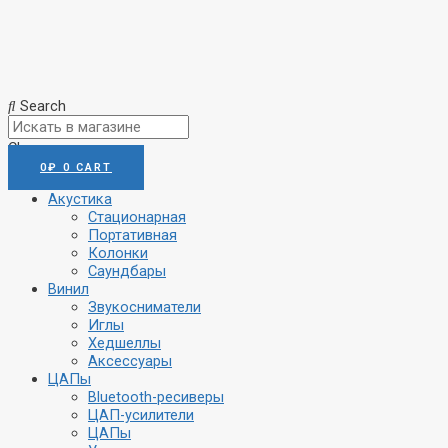
Search
Close
0
₽
0
CART
Акустика
Стационарная
Портативная
Колонки
Саундбары
Винил
Звукосниматели
Иглы
Хедшеллы
Аксессуары
ЦАПы
Bluetooth-ресиверы
ЦАП-усилители
ЦАПы