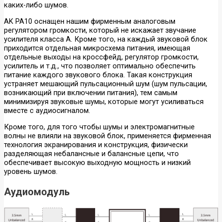
каких-либо шумов.
Микрофоны для
компьютера
AK PA10 оснащен нашим фирменным аналоговым
Студийные
регулятором громкости, который не искажает звучание
Вокальные
усилителя класса А. Кроме того, на каждый звуковой блок
Инструментальные
приходится отдельная микросхема питания, имеющая
Накамерные
отдельные выходы на кроссфейд, регулятор громкости,
Петличные/с
усилитель и т.д., что позволяет оптимально обеспечить
оголовьем
питание каждого звукового блока. Такая конструкция
Гарнитурные
устраняет мешающий пульсационный шум (шум пульсации,
Настольные
возникающий при включении питания), тем самым
Для конференций
минимизируя звуковые шумы, которые могут усиливаться
Аксессуары
вместе с аудиосигналом.
Кроме того, для того чтобы шумы и электромагнитные
волны не влияли на звуковой блок, применяется фирменная
технология экранирования и конструкция, физически
разделяющая небалансные и балансные цепи, что
обеспечивает высокую выходную мощность и низкий
уровень шумов.
Аудиомодуль