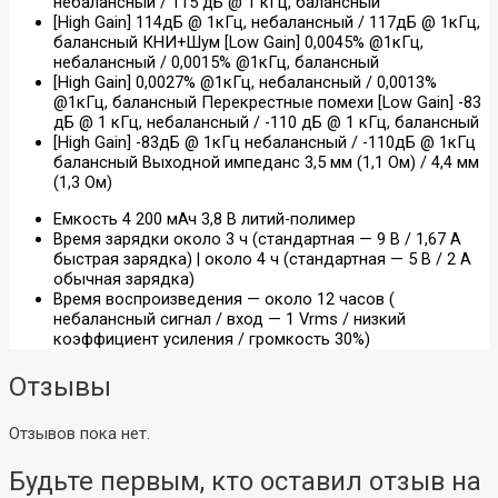
небалансный / 115 дБ @ 1 кГц, балансный
[High Gain] 114дБ @ 1кГц, небалансный / 117дБ @ 1кГц,
балансный КНИ+Шум [Low Gain] 0,0045% @1кГц,
небалансный / 0,0015% @1кГц, балансный
[High Gain] 0,0027% @1кГц, небалансный / 0,0013%
@1кГц, балансный Перекрестные помехи [Low Gain] -83
дБ @ 1 кГц, небалансный / -110 дБ @ 1 кГц, балансный
[High Gain] -83дБ @ 1кГц небалансный / -110дБ @ 1кГц
балансный Выходной импеданс 3,5 мм (1,1 Ом) / 4,4 мм
(1,3 Ом)
Емкость 4 200 мАч 3,8 В литий-полимер
Время зарядки около 3 ч (стандартная — 9 В / 1,67 А
быстрая зарядка) | около 4 ч (стандартная — 5 В / 2 А
обычная зарядка)
Время воспроизведения — около 12 часов (
небалансный сигнал / вход — 1 Vrms / низкий
коэффициент усиления / громкость 30%)
Отзывы
Отзывов пока нет.
Будьте первым, кто оставил отзыв на