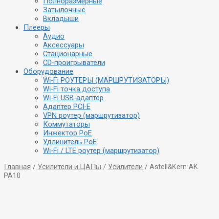
Полноразмерные
Затылочные
Вкладыши
Плееры
Аудио
Аксессуары
Стационарные
CD-проигрыватели
Оборудование
Wi-Fi РОУТЕРЫ (МАРШРУТИЗАТОРЫ)
Wi-Fi точка доступа
Wi-Fi USB-адаптер
Адаптер PCI-E
VPN роутер (маршрутизатор)
Коммутаторы
Инжектор PoE
Удлинитель PoE
Wi-Fi / LTE роутер (маршрутизатор)
Главная
/
Усилители и ЦАПы
/
Усилители
/ Astell&Kern AK
PA10