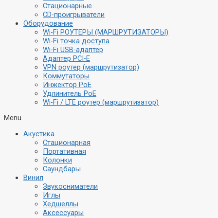
Стационарные
CD-проигрыватели
Оборудование
Wi-Fi РОУТЕРЫ (МАРШРУТИЗАТОРЫ)
Wi-Fi точка доступа
Wi-Fi USB-адаптер
Адаптер PCI-E
VPN роутер (маршрутизатор)
Коммутаторы
Инжектор PoE
Удлинитель PoE
Wi-Fi / LTE роутер (маршрутизатор)
Menu
Акустика
Стационарная
Портативная
Колонки
Саундбары
Винил
Звукосниматели
Иглы
Хедшеллы
Аксессуары