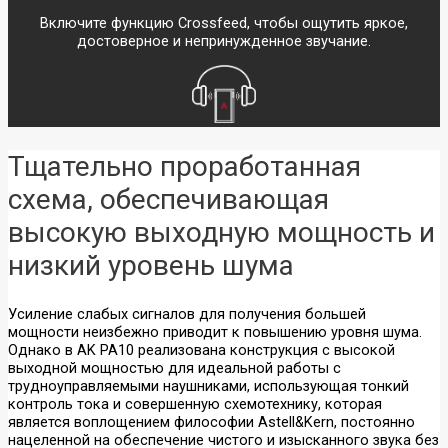
Аксессуары
Стационарные
CD-проигрыватели
Включите функцию Crossfeed, чтобы ощутить яркое,
достоверное и непринужденное звучание.
Усилители и
Сетевое
ЦАПы
оборудование
Bluetooth-ресиверы
ЦАП-усилители
Wi-Fi РОУТЕРЫ
ЦАПы
(МАРШРУТИЗАТОРЫ)
Тщательно проработанная
Усилители
Wi-Fi точка
доступа
схема, обеспечивающая
Wi-Fi USB-адаптер
Звуковые карты
Адаптер PCI-E
высокую выходную мощность и
и микшеры
VPN роутер
низкий уровень шума
(маршрутизатор)
Коммутаторы
Внешние звуковые
Инжектор PoE
карты
Удлинитель PoE
Усиление слабых сигналов для получения большей
Микшеры
Wi-Fi / LTE роутер
мощности неизбежно приводит к повышению уровня шума.
Комплекты
(маршрутизатор)
Однако в AK PA10 реализована конструкция с высокой
выходной мощностью для идеальной работы с
Микрофоны
трудноуправляемыми наушниками, использующая тонкий
контроль тока и совершенную схемотехнику, которая
является воплощением философии Astell&Kern, постоянно
Микрофоны для
нацеленной на обеспечение чистого и изысканного звука без
блогеров