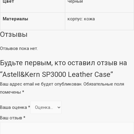
Цвет
чёрный
доступа
Звуковые карты
Wi-Fi USB-адаптер
Материалы
корпус: кожа
и микшеры
Адаптер PCI-E
VPN роутер
Отзывы
Внешние звуковые
(маршрутизатор)
карты
Коммутаторы
Отзывов пока нет.
Микшеры
Инжектор PoE
Комплекты
Будьте первым, кто оставил отзыв на
Удлинитель PoE
Wi-Fi / LTE роутер
“Astell&Kern SP3000 Leather Case”
Микрофоны
(маршрутизатор)
Ваш адрес email не будет опубликован.
Обязательные поля
Микрофоны для
помечены
*
блогеров
Микрофоны для
Ваша оценка
*
компьютера
Ваш отзыв
*
Студийные
Вокальные