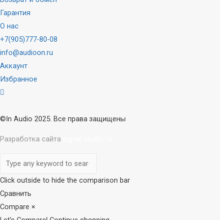
Гарантия
О нас
+7(905)777-80-08
info@audioon.ru
Аккаунт
Избранное
©In Audio 2025. Все права защищены
Разработка сайта
signal-studio.ru
Прокрутка
вверх
Click outside to hide the comparison bar
Сравнить
Compare
×
Let's Compare!
Continue shopping