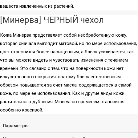
веществ извлеченных из растений.
Колонки
Полноразмерные
Саундбары
Затылочные
[Минерва] ЧЕРНЫЙ чехол
Вкладыши
Винил
Кожа Минерва представляет собой необработанную кожу,
Плееры
которая сначала выглядит матовой, но по мере использования,
Звукосниматели
цвет становится более насыщенным, а блеск усиливается, так
Иглы
Аудио
что вы можете видеть и чувствовать изменения с течением
Хедшеллы
Аксессуары
времени. Это связано с тем, что на поверхности кожи нет
Аксессуары
Стационарные
искусственного покрытия, поэтому блеск естественным
CD-проигрыватели
образом повышается за счет масла, содержащегося в самой
Усилители и
коже, по мере ее использования. Как и другие виды кожи
ЦАПы
Сетевое
растительного дубления, Minerva со временем становится
оборудование
особенно красивой.
Bluetooth-ресиверы
ЦАП-усилители
Wi-Fi РОУТЕРЫ
Параметры
ЦАПы
(МАРШРУТИЗАТОРЫ)
Усилители
Wi-Fi точка