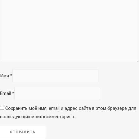
Инструментальные
Накамерные
Петличные/с
оголовьем
Гарнитурные
Настольные
Для конференций
Аксессуары
Имя
*
Email
*
Сохранить моё имя, email и адрес сайта в этом браузере для
последующих моих комментариев.