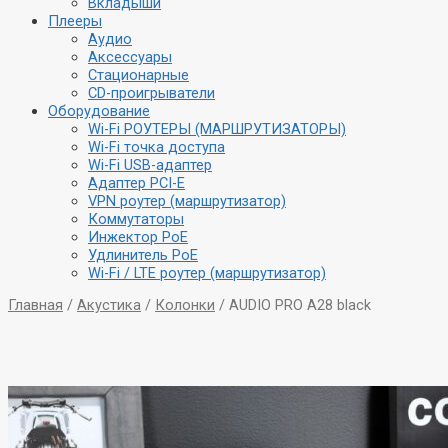
Вкладыши
Плееры
Аудио
Аксессуары
Стационарные
CD-проигрыватели
Оборудование
Wi-Fi РОУТЕРЫ (МАРШРУТИЗАТОРЫ)
Wi-Fi точка доступа
Wi-Fi USB-адаптер
Адаптер PCI-E
VPN роутер (маршрутизатор)
Коммутаторы
Инжектор PoE
Удлинитель PoE
Wi-Fi / LTE роутер (маршрутизатор)
Главная
/
Акустика
/
Колонки
/ AUDIO PRO A28 black