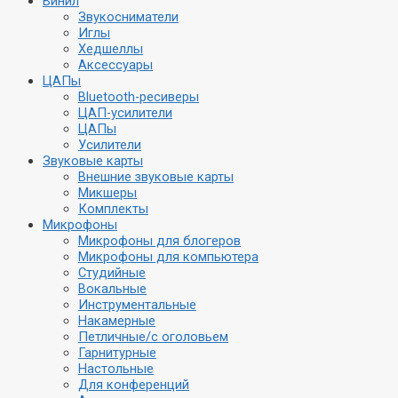
Винил
Звукосниматели
Иглы
Хедшеллы
Аксессуары
ЦАПы
Bluetooth-ресиверы
ЦАП-усилители
ЦАПы
Усилители
Звуковые карты
Внешние звуковые карты
Микшеры
Комплекты
Микрофоны
Микрофоны для блогеров
Микрофоны для компьютера
Студийные
Вокальные
Инструментальные
Накамерные
Петличные/с оголовьем
Гарнитурные
Настольные
Для конференций