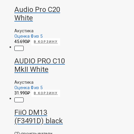
Настольные
Для конференций
Audio Pro C20
Аксессуары
White
Акустика
Оценка
0
из 5
45.690
₽
В КОРЗИНУ
AUDIO PRO C10
MkII White
Акустика
Оценка
0
из 5
31.990
₽
В КОРЗИНУ
FiiO DM13
(F3491D) black
CD-проигрыватели