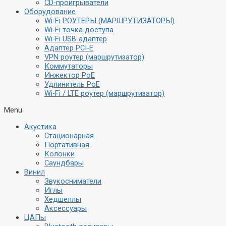
CD-проигрыватели
Оборудование
Wi-Fi РОУТЕРЫ (МАРШРУТИЗАТОРЫ)
Wi-Fi точка доступа
Wi-Fi USB-адаптер
Адаптер PCI-E
VPN роутер (маршрутизатор)
Коммутаторы
Инжектор PoE
Удлинитель PoE
Wi-Fi / LTE роутер (маршрутизатор)
Menu
Акустика
Стационарная
Портативная
Колонки
Саундбары
Винил
Звукосниматели
Иглы
Хедшеллы
Аксессуары
ЦАПы