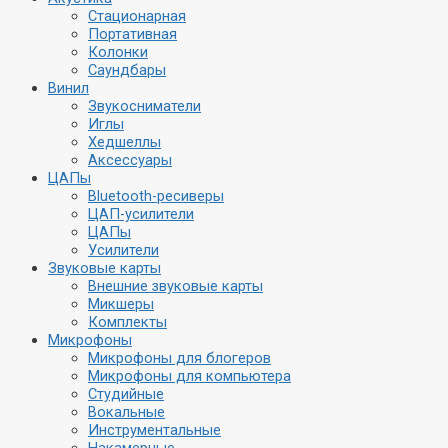
Стационарная
Портативная
Колонки
Саундбары
Винил
Звукосниматели
Иглы
Хедшеллы
Аксессуары
ЦАПы
Bluetooth-ресиверы
ЦАП-усилители
ЦАПы
Усилители
Звуковые карты
Внешние звуковые карты
Микшеры
Комплекты
Микрофоны
Микрофоны для блогеров
Микрофоны для компьютера
Студийные
Вокальные
Инструментальные