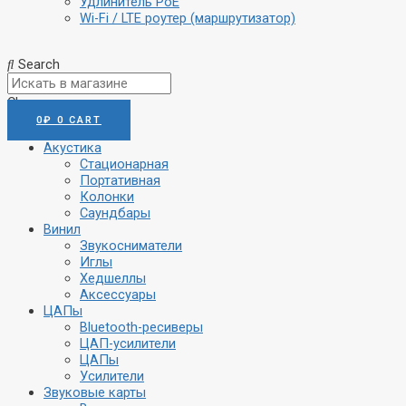
Удлинитель PoE
Wi-Fi / LTE роутер (маршрутизатор)
Search
Close
0
₽
0
CART
Акустика
Стационарная
Портативная
Колонки
Саундбары
Винил
Звукосниматели
Иглы
Хедшеллы
Аксессуары
ЦАПы
Bluetooth-ресиверы
ЦАП-усилители
ЦАПы
Усилители
Звуковые карты