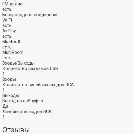
Винил
FM-радио
Плееры
есть
Беспроводное соединение
Звукосниматели
Wi-Fi
Иглы
Аудио
есть
Хедшеллы
Аксессуары
AirPlay
Аксессуары
Стационарные
есть
CD-проигрыватели
Bluetooth
Усилители и
есть
Сетевое
ЦАПы
MultiRoom
оборудование
есть
Входы/Выходы
Bluetooth-ресиверы
Количество разъемов USB
ЦАП-усилители
Wi-Fi РОУТЕРЫ
1
ЦАПы
(МАРШРУТИЗАТОРЫ)
Входы
Усилители
Wi-Fi точка
Количество линейных входов RCA
доступа
1
Wi-Fi USB-адаптер
Выходы
Звуковые карты
Адаптер PCI-E
Выход на сабвуфер
и микшеры
VPN роутер
Да
(маршрутизатор)
Линейных выходов RCA
Коммутаторы
Внешние звуковые
1
Инжектор PoE
карты
Удлинитель PoE
Микшеры
Отзывы
Wi-Fi / LTE роутер
Комплекты