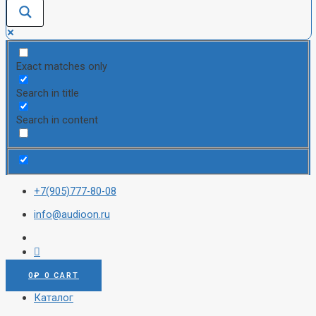
Exact matches only
Search in title
Search in content
+7(905)777-80-08
info@audioon.ru
0
₽
0
CART
Каталог