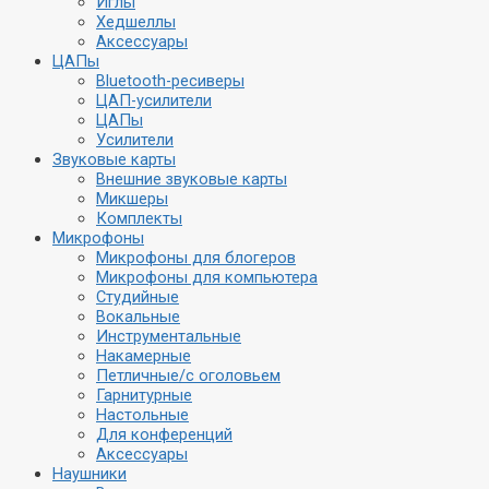
Иглы
Хедшеллы
Аксессуары
ЦАПы
Bluetooth-ресиверы
ЦАП-усилители
ЦАПы
Усилители
Звуковые карты
Внешние звуковые карты
Микшеры
Комплекты
Микрофоны
Микрофоны для блогеров
Микрофоны для компьютера
Студийные
Вокальные
Инструментальные
Накамерные
Петличные/с оголовьем
Гарнитурные
Настольные
Для конференций
Аксессуары
Наушники