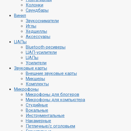
Колонки
Саундбары
Винил
Звукосниматели
Иглы
Хедшеллы
Аксессуары
ЦАПы
Bluetooth-ресиверы
ЦАП-усилители
ЦАПы
Усилители
Звуковые карты
Внешние звуковые карты
Микшеры
Комплекты
Микрофоны
Микрофоны для блогеров
Микрофоны для компьютера
Студийные
Вокальные
Инструментальные
Накамерные
Петличные/с оголовьем