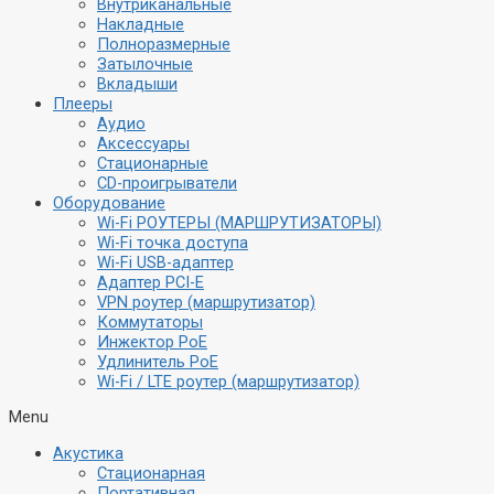
Внутриканальные
Накладные
Полноразмерные
Затылочные
Вкладыши
Плееры
Аудио
Аксессуары
Стационарные
CD-проигрыватели
Оборудование
Wi-Fi РОУТЕРЫ (МАРШРУТИЗАТОРЫ)
Wi-Fi точка доступа
Wi-Fi USB-адаптер
Адаптер PCI-E
VPN роутер (маршрутизатор)
Коммутаторы
Инжектор PoE
Удлинитель PoE
Wi-Fi / LTE роутер (маршрутизатор)
Menu
Акустика
Стационарная
Портативная