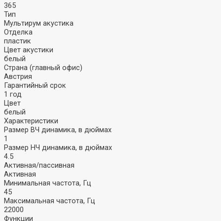
365
Тип
Мультирум акустика
Отделка
пластик
Цвет акустики
белый
Страна (главный офис)
Австрия
Гарантийный срок
1 год
Цвет
белый
Характеристики
Размер ВЧ динамика, в дюймах
1
Размер НЧ динамика, в дюймах
Акустика
Наушники
4.5
Активная/пассивная
Активная
Стационарная
Внутриканальные
Минимальная частота, Гц
Портативная
Накладные
45
Колонки
Полноразмерные
Максимальная частота, Гц
Саундбары
Затылочные
22000
Вкладыши
Функции