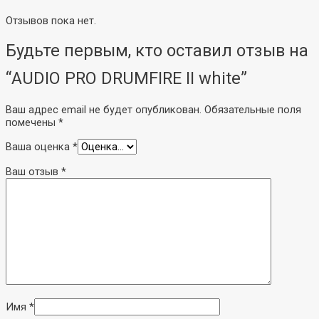
(маршрутизатор)
Отзывов пока нет.
Микрофоны
Будьте первым, кто оставил отзыв на
Микрофоны для
блогеров
“AUDIO PRO DRUMFIRE II white”
Микрофоны для
компьютера
Ваш адрес email не будет опубликован.
Обязательные поля
Студийные
помечены
*
Вокальные
Инструментальные
Ваша оценка
*
Накамерные
Петличные/с
Ваш отзыв
*
оголовьем
Гарнитурные
Настольные
Для конференций
Аксессуары
Имя
*