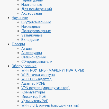
Гарнитурные
Настольные
Для конференций
Аксессуары
Наушники
Внутриканальные
Накладные
Полноразмерные
Затылочные
Вкладыши
Плееры
Аудио
Аксессуары
Стационарные
CD-проигрыватели
Оборудование
Wi-Fi РОУТЕРЫ (МАРШРУТИЗАТОРЫ)
Wi-Fi точка доступа
Wi-Fi USB-адаптер
Адаптер PCI-E
VPN роутер (маршрутизатор)
Коммутаторы
Инжектор PoE
Удлинитель PoE
Wi-Fi / LTE роутер (маршрутизатор)