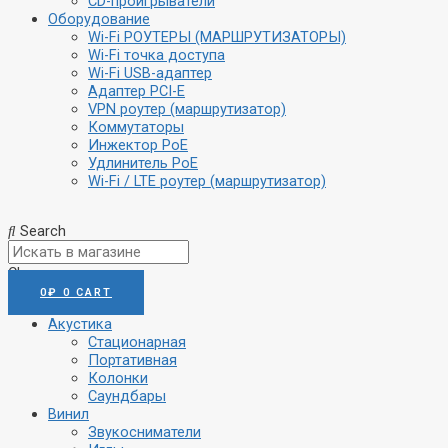
CD-проигрыватели
Оборудование
Wi-Fi РОУТЕРЫ (МАРШРУТИЗАТОРЫ)
Wi-Fi точка доступа
Wi-Fi USB-адаптер
Адаптер PCI-E
VPN роутер (маршрутизатор)
Коммутаторы
Инжектор PoE
Удлинитель PoE
Wi-Fi / LTE роутер (маршрутизатор)
Search
Close
0
₽
0
CART
Акустика
Стационарная
Портативная
Колонки
Саундбары
Винил
Звукосниматели