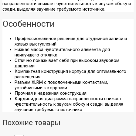
Колонки
Полноразмерные
направленности снижает чувствительность к звукам сбоку и
Саундбары
Затылочные
сзади, выделяя звучание требуемого источника.
Вкладыши
Винил
Особенности
Плееры
Звукосниматели
Профессиональное решение для студийной записи и
Иглы
Аудио
живых выступлений
Хедшеллы
Аксессуары
Низкая масса чувствительного элемента для
Аксессуары
Стационарные
наилучшего отклика
CD-проигрыватели
Отлично показывает себя при высоком звуковом
Усилители и
давлении
Сетевое
Компактная конструкция корпуса для оптимального
ЦАПы
размещения
оборудование
Разъем XLRM с позолоченными контактами,
Bluetooth-ресиверы
устойчивыми к коррозии
ЦАП-усилители
Wi-Fi РОУТЕРЫ
Прочная и надежная конструкция
ЦАПы
(МАРШРУТИЗАТОРЫ)
Кардиоидная диаграмма направленности снижает
Усилители
Wi-Fi точка
чувствительность к звукам сбоку и сзади, выделяя
доступа
звучание требуемого источника.
Wi-Fi USB-адаптер
Звуковые карты
Адаптер PCI-E
Похожие товары
и микшеры
VPN роутер
(маршрутизатор)
Коммутаторы