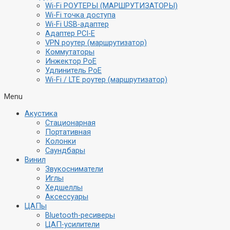
Wi-Fi РОУТЕРЫ (МАРШРУТИЗАТОРЫ)
Wi-Fi точка доступа
Wi-Fi USB-адаптер
Адаптер PCI-E
VPN роутер (маршрутизатор)
Коммутаторы
Инжектор PoE
Удлинитель PoE
Wi-Fi / LTE роутер (маршрутизатор)
Menu
Акустика
Стационарная
Портативная
Колонки
Саундбары
Винил
Звукосниматели
Иглы
Хедшеллы
Аксессуары
ЦАПы
Bluetooth-ресиверы
ЦАП-усилители