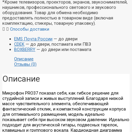
*Кроме телевизоров, проекторов, экранов, звукоснимателей,
наушников, профессионального светового и звукового
оборудования. Товар для обмена необходимо
предоставлять полностью в товарном виде (включая
комплектацию, стикеры, товарную упаковку).
Способы доставки
EMS Почта России
— до двери
CDEK
— до двери, постамата или ПВЗ
BOXBERRY
— до двери или постамата
Описание
Отзывы (0)
Описание
Микрофон PRO37 показал себя, как гибкое решение для
студийной записи и живых выступлений. Благодаря низкой
массе чувствительного элемента, обеспечивающей
фантастический отклик, и компактной конструкции корпуса
Акустика
Наушники
для оптимального размещения, модель идеально
показывает себя при высоком звуковом давлении. Идеально
Стационарная
Внутриканальные
подходит для акустической гитары, подвесных тарелок,
Портативная
Накладные
клавишных и группового вокала. Кардиоидная диаграмма