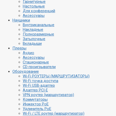
Гарнитурные
Настольные
Для конференций
Аксессуары
Наушники
Внутриканальные
Накладные
Полноразмерные
Затылочные
Вкладыши
Плееры
Аудио
Аксессуары
Стационарные
CD-проигрыватели
Оборудование
Wi-Fi РОУТЕРЫ (МАРШРУТИЗАТОРЫ)
Wi-Fi точка доступа
Wi-Fi USB-адаптер
Адаптер PCI-E
VPN роутер (маршрутизатор)
Коммутаторы
Инжектор PoE
Удлинитель PoE
Wi-Fi / LTE роутер (маршрутизатор)