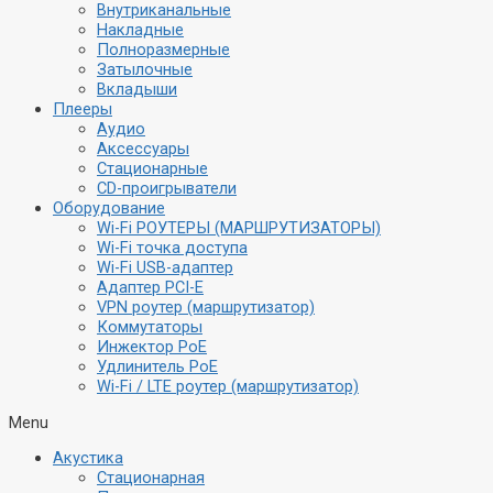
Внутриканальные
Накладные
Полноразмерные
Затылочные
Вкладыши
Плееры
Аудио
Аксессуары
Стационарные
CD-проигрыватели
Оборудование
Wi-Fi РОУТЕРЫ (МАРШРУТИЗАТОРЫ)
Wi-Fi точка доступа
Wi-Fi USB-адаптер
Адаптер PCI-E
VPN роутер (маршрутизатор)
Коммутаторы
Инжектор PoE
Удлинитель PoE
Wi-Fi / LTE роутер (маршрутизатор)
Menu
Акустика
Стационарная