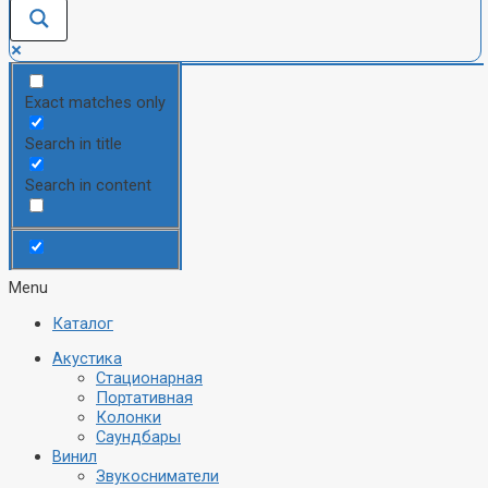
+7(905)777-80-08
Exact matches only
info@audioon.ru
Search in title
Search in content
0
₽
0
CART
Каталог
Menu
Каталог
Акустика
Стационарная
Портативная
Колонки
Саундбары
Винил
Звукосниматели