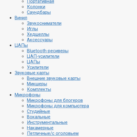
Портативная
Колонки
Саундбары
Винил
Звукосниматели
Иглы
Хедшеллы
Аксессуары
ЦАПы
Bluetooth-ресиверы
ЦАП-усилители
ЦАПы
Усилители
Звуковые карты
Внешние звуковые карты
Микшеры
Комплекты
Микрофоны
Микрофоны для блогеров
Микрофоны для компьютера
Студийные
Вокальные
Инструментальные
Накамерные
Петличные/с оголовьем