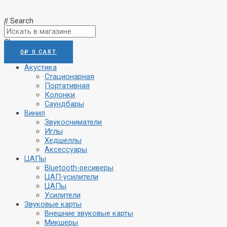
Search
Close
0
₽
0
CART
Акустика
Стационарная
Портативная
Колонки
Саундбары
Винил
Звукосниматели
Иглы
Хедшеллы
Аксессуары
ЦАПы
Bluetooth-ресиверы
ЦАП-усилители
ЦАПы
Усилители
Звуковые карты
Внешние звуковые карты
Микшеры