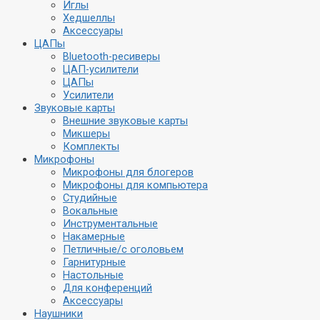
Иглы
Хедшеллы
Аксессуары
ЦАПы
Bluetooth-ресиверы
ЦАП-усилители
ЦАПы
Усилители
Звуковые карты
Внешние звуковые карты
Микшеры
Комплекты
Микрофоны
Микрофоны для блогеров
Микрофоны для компьютера
Студийные
Вокальные
Инструментальные
Накамерные
Петличные/с оголовьем
Гарнитурные
Настольные
Для конференций
Аксессуары
Наушники