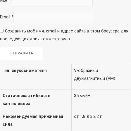
Имя
*
Удлинитель PoE
Wi-Fi / LTE роутер
Микрофоны
Email
*
(маршрутизатор)
Микрофоны для
Сохранить моё имя, email и адрес сайта в этом браузере для
блогеров
последующих моих комментариев.
Микрофоны для
компьютера
Студийные
Вокальные
Тип звукоснимателя
V-образный
Инструментальные
двухмагнитный (VM)
Накамерные
Петличные/с
Статическая гибкость
35 мм/Н
оголовьем
кантилевера
Гарнитурные
Настольные
Рекомендуемая прижимная
от 1,8 до 2,2 г
Для конференций
сила