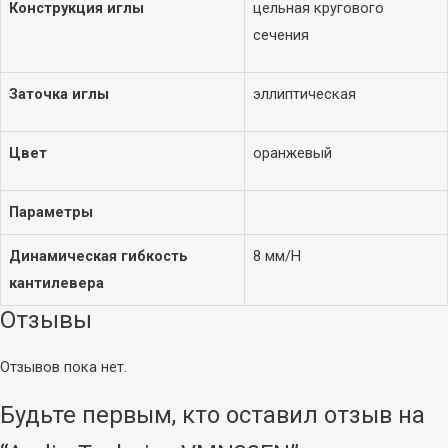
Конструкция иглы
цельная кругового
сечения
Заточка иглы
эллиптическая
Цвет
оранжевый
Акустика
Наушники
Параметры
Стационарная
Внутриканальные
Портативная
Накладные
Динамическая гибкость
8 мм/Н
Колонки
Полноразмерные
кантилевера
Саундбары
Затылочные
Отзывы
Вкладыши
Винил
Отзывов пока нет.
Плееры
Звукосниматели
Будьте первым, кто оставил отзыв на
Иглы
Аудио