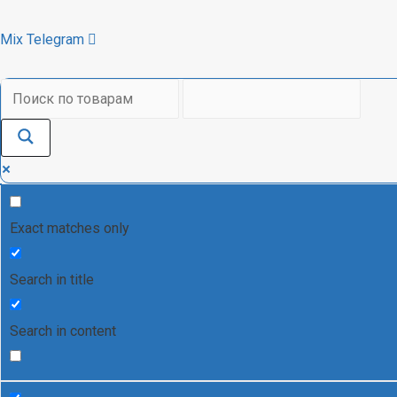
Mix
Telegram
Exact matches only
Search in title
Search in content