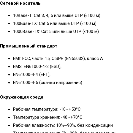
Сетевой носитель
10Base-T: Cat 3, 4, 5 или выше UTP (≤100 м)
100Base-TX: Cat 5 или выше UTP (≤100 м)
1000Base-TX: Cat 5 или выше UTP (≤100 м)
Акустика
Наушники
Промышленный стандарт
Стационарная
Внутриканальные
Портативная
Накладные
EMI: FCC, часть 15, CISPR (EN55032), класс А
Колонки
Полноразмерные
EMS: EN61000-4-2 (ESD),
Саундбары
Затылочные
EN61000-4-4 (EFT),
Вкладыши
EN61000-4-5 (скачки напряжения)
Винил
Плееры
Окружающая среда
Звукосниматели
Рабочая температура: -10~+50°C
Иглы
Аудио
Температура хранения: -40~+70°С
Хедшеллы
Аксессуары
Рабочая влажность: 10%~90%, без конденсации
Аксессуары
Стационарные