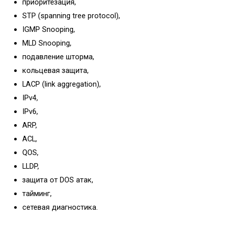
приоритезация,
(маршрутизатор)
STP (spanning tree protocol),
Микрофоны для
IGMP Snooping,
блогеров
MLD Snooping,
Микрофоны для
подавление шторма,
компьютера
кольцевая защита,
Студийные
LACP (link aggregation),
Вокальные
IPv4,
Инструментальные
IPv6,
Накамерные
ARP,
Петличные/с
ACL,
оголовьем
QOS,
Гарнитурные
LLDP,
Настольные
защита от DOS атак,
Для конференций
тайминг,
Аксессуары
сетевая диагностика.