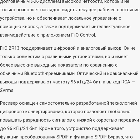
долговечным ЖК-дисплеем высокой четкости, который не
Стационарная
Внутриканальные
только позволяет наглядно видеть текущее рабочее состояние
Портативная
Накладные
устройства, но и обеспечивает локальное управление с
Колонки
Полноразмерные
помощью кнопок, а также поддерживает интеллектуальное
Саундбары
Затылочные
взаимодействие с приложением FiiO Control.
Вкладыши
Винил
FiiO BR13 поддерживает цифровой и аналоговый выход. Он не
Плееры
только совместим с различными устройствами, но и имеет
Звукосниматели
более высокие выходные показатели по сравнению с
Иглы
Аудио
обычными Bluetooth-приемниками. Оптический и коаксиальный
Хедшеллы
Аксессуары
выходы поддерживают частоту 96 кГц/24 бит, а выход RCA —
Аксессуары
Стационарные
2Vrms.
CD-проигрыватели
Ресивер оснащен самостоятельно разработанной технологией
Усилители и
ЦАПы
цифрового конвертирования, которая позволяет глобально
Сетевое
оборудование
повышать разрядность сигналов с низкой скоростью передачи
Bluetooth-ресиверы
до 96 кГц/24 бит. Кроме того, устройство поддерживает
ЦАП-усилители
Wi-Fi РОУТЕРЫ
функции преобразования SPDIF и функцию SPDIF Bypass, что