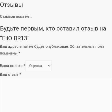
Отзывы
Вокальные
Инструментальные
Отзывов пока нет.
Накамерные
Петличные/с
Будьте первым, кто оставил отзыв на
оголовьем
“FiiO BR13”
Гарнитурные
Ваш адрес email не будет опубликован.
Обязательные поля
Настольные
помечены
*
Для конференций
Аксессуары
Ваша оценка
*
Ваш отзыв
*