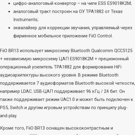
цифро-аналоговый конвертор – на чипе ESS ES9018K2M;
аналоговый тракт построен на ОУ TPA1882 от Texas
Instruments;
эквалайзер для коррекции звучания, управляемый через
фирменное мобильное приложение FiiO Control.
FiiO BR13 использует микросхему Bluetooth Qualcomm QCC5125
+ независимую микросхему ЦАП ES9018K2M + прецизионный
операционный усилитель TPA1882 для формирования HiFi
аудиоархитектуры высокого уровня. В режиме Bluetooth
поддерживается 7 аудиоформатов Bluetooth высокой четкости,
например LDAC. USB-ЦАП поддерживает 96 кГц / 24 бит. Он
также поддерживает режим UAC1.0 и может быть подключен к
PS5, Switch и другим игровым устройствам по принципу plug-
and-play.
Акустика
Наушники
Кроме того, FiiO BR13 оснащен высококонтрастным и