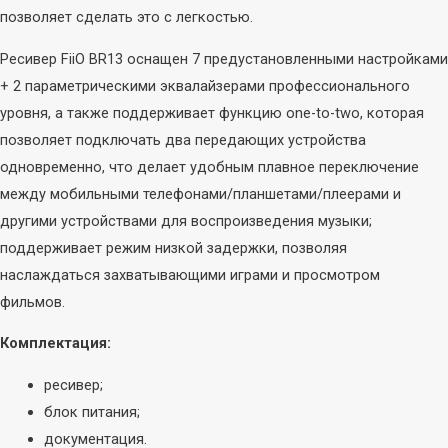
ЦАПы
(МАРШРУТИЗАТОРЫ)
позволяет сделать это с легкостью.
Усилители
Wi-Fi точка
Ресивер FiiO BR13 оснащен 7 предустановленными настройками
доступа
+ 2 параметрическими эквалайзерами профессионального
Звуковые карты
Wi-Fi USB-адаптер
и микшеры
уровня, а также поддерживает функцию one-to-two, которая
Адаптер PCI-E
позволяет подключать два передающих устройства
VPN роутер
Внешние звуковые
одновременно, что делает удобным плавное переключение
(маршрутизатор)
карты
между мобильными телефонами/планшетами/плеерами и
Коммутаторы
Микшеры
другими устройствами для воспроизведения музыки;
Инжектор PoE
Комплекты
поддерживает режим низкой задержки, позволяя
Удлинитель PoE
наслаждаться захватывающими играми и просмотром
Wi-Fi / LTE роутер
Микрофоны
фильмов.
(маршрутизатор)
Микрофоны для
Комплектация:
блогеров
ресивер;
Микрофоны для
блок питания;
компьютера
документация.
Студийные