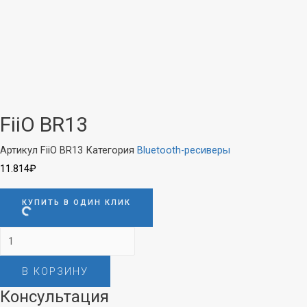
FiiO BR13
Артикул
FiiO BR13
Категория
Bluetooth-ресиверы
11.814
₽
КУПИТЬ В ОДИН КЛИК
Количество
товара
В КОРЗИНУ
FiiO
BR13
Консультация