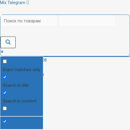
Mix
Telegram
+7(905)777-80-08
Exact matches only
info@audioon.ru
Search in title
Search in content
0
₽
0
CART
Каталог