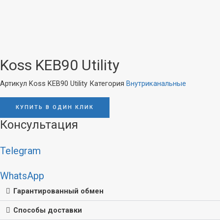
Koss KEB90 Utility
Артикул
Koss KEB90 Utility
Категория
Внутриканальные
Акустика
Наушники
КУПИТЬ В ОДИН КЛИК
Стационарная
Внутриканальные
Консультация
Портативная
Накладные
Колонки
Полноразмерные
Telegram
Саундбары
Затылочные
WhatsApp
Вкладыши
Винил
Гарантированный обмен
Плееры
Способы доставки
Звукосниматели