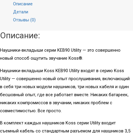
Иглы
Аудио
Описание
Хедшеллы
Аксессуары
Детали
Аксессуары
Стационарные
Отзывы (0)
CD-проигрыватели
Описание:
Усилители и
ЦАПы
Сетевое
оборудование
Наушники-вкладыши серии KEB90 Utility — это совершенно
Bluetooth-ресиверы
новый способ ощутить звучание Koss®.
ЦАП-усилители
Wi-Fi РОУТЕРЫ
Наушники-вкладыши Koss KEB90 Utility входят в серию Koss
ЦАПы
(МАРШРУТИЗАТОРЫ)
Utility — совершенно новый опыт прослушивания, включающий
Усилители
Wi-Fi точка
в себя три новых модели наушников, три новых кабеля и один
доступа
бесшовный опыт, где все работает вместе. Никаких батареек,
Звуковые карты
Wi-Fi USB-адаптер
и микшеры
никаких компромиссов в звучании, никаких проблем с
Адаптер PCI-E
совместимостью. Все просто.
VPN роутер
Внешние звуковые
(маршрутизатор)
В комплект каждых наушников Koss серии Utility входит
карты
Коммутаторы
съемный кабель со стандартным разъемом для наушников 3,5
Микшеры