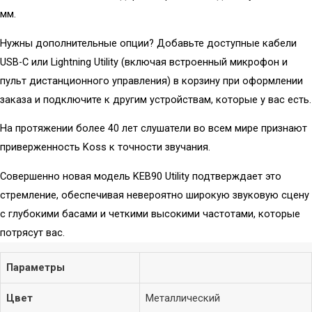
Инжектор PoE
мм.
Комплекты
Удлинитель PoE
Нужны дополнительные опции? Добавьте доступные кабели
Wi-Fi / LTE роутер
Микрофоны
USB-C или Lightning Utility (включая встроенный микрофон и
(маршрутизатор)
пульт дистанционного управления) в корзину при оформлении
Микрофоны для
заказа и подключите к другим устройствам, которые у вас есть.
блогеров
Микрофоны для
На протяжении более 40 лет слушатели во всем мире признают
компьютера
приверженность Koss к точности звучания.
Студийные
Совершенно новая модель KEB90 Utility подтверждает это
Вокальные
стремление, обеспечивая невероятно широкую звуковую сцену
Инструментальные
с глубокими басами и четкими высокими частотами, которые
Накамерные
потрясут вас.
Петличные/с
оголовьем
Параметры
Гарнитурные
Настольные
Цвет
Металлический