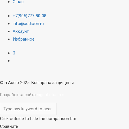
О нас
+7(905)777-80-08
info@audioon.ru
Аккаунт
Избранное
©In Audio 2025. Все права защищены
Разработка сайта
signal-studio.ru
Прокрутка
вверх
Click outside to hide the comparison bar
Сравнить