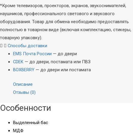
*Кроме телевизоров, проекторов, экранов, звукоснимателей,
наушников, профессионального светового и звукового
оборудования. Товар для обмена необходимо предоставлять
полностью в товарном виде (включая комплектацию, стикеры,
товарную упаковку).
Способы доставки
EMS Почта России
— до двери
CDEK
— до двери, постамата или ПВЗ
BOXBERRY
— до двери или постамата
Описание
Отзывы (0)
Акустика
Наушники
Особенности
Стационарная
Внутриканальные
Портативная
Накладные
Выделенный бас
Колонки
Полноразмерные
МДФ
Саундбары
Затылочные