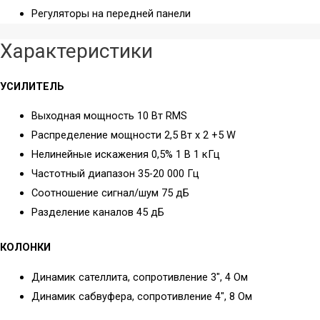
Регуляторы на передней панели
Вкладыши
Винил
Характеристики
Плееры
Звукосниматели
УСИЛИТЕЛЬ
Иглы
Аудио
Хедшеллы
Аксессуары
Выходная мощность 10 Вт RMS
Аксессуары
Стационарные
Распределение мощности 2,5 Вт х 2 +5 W
CD-проигрыватели
Нелинейные искажения 0,5% 1 В 1 кГц
Усилители и
Частотный диапазон 35-20 000 Гц
ЦАПы
Сетевое
Соотношение сигнал/шум 75 дБ
оборудование
Разделение каналов 45 дБ
Bluetooth-ресиверы
ЦАП-усилители
Wi-Fi РОУТЕРЫ
КОЛОНКИ
ЦАПы
(МАРШРУТИЗАТОРЫ)
Усилители
Wi-Fi точка
Динамик сателлита, сопротивление 3″, 4 Ом
доступа
Динамик сабвуфера, сопротивление 4″, 8 Ом
Звуковые карты
Wi-Fi USB-адаптер