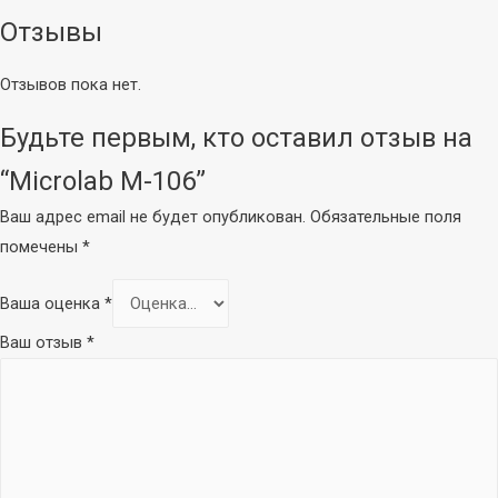
Петличные/с
Отзывы
оголовьем
Гарнитурные
Отзывов пока нет.
Настольные
Для конференций
Будьте первым, кто оставил отзыв на
Аксессуары
“Microlab M-106”
Ваш адрес email не будет опубликован.
Обязательные поля
помечены
*
Ваша оценка
*
Ваш отзыв
*