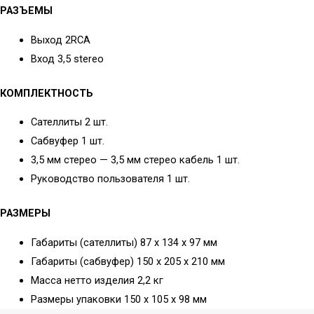
и микшеры
РАЗЪЕМЫ
Адаптер PCI-E
VPN роутер
Выход 2RCA
Внешние звуковые
(маршрутизатор)
Вход 3,5 stereo
карты
Коммутаторы
Микшеры
Инжектор PoE
КОМПЛЕКТНОСТЬ
Комплекты
Удлинитель PoE
Сателлиты 2 шт.
Wi-Fi / LTE роутер
Микрофоны
Сабвуфер 1 шт.
(маршрутизатор)
3,5 мм стерео — 3,5 мм стерео кабель 1 шт.
Микрофоны для
Руководство пользователя 1 шт.
блогеров
Микрофоны для
РАЗМЕРЫ
компьютера
Габариты (сателлиты) 87 x 134 x 97 мм
Студийные
Габариты (сабвуфер) 150 x 205 x 210 мм
Вокальные
Масса нетто изделия 2,2 кг
Инструментальные
Размеры упаковки 150 х 105 х 98 мм
Накамерные