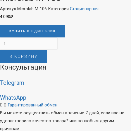
Артикул
Microlab M-106
Категория
Стационарная
4.090
₽
КУПИТЬ В ОДИН КЛИК
Количество
товара
В КОРЗИНУ
Microlab
M-
Консультация
106
Telegram
WhatsApp
Гарантированный обмен
Вы можете осуществить обмен в течение 7 дней, если вас не
удовлетворило качество товара* или по любым другим
причинам