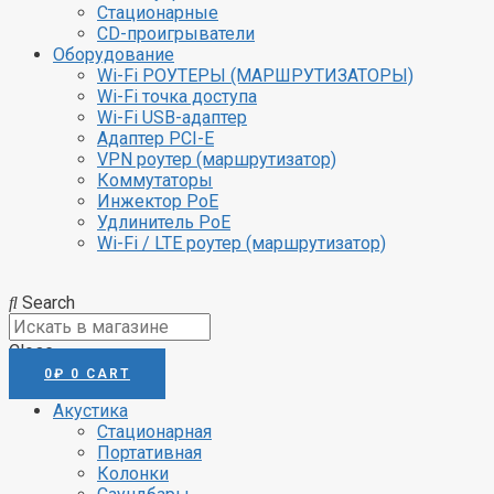
Стационарные
CD-проигрыватели
Оборудование
Wi-Fi РОУТЕРЫ (МАРШРУТИЗАТОРЫ)
Wi-Fi точка доступа
Wi-Fi USB-адаптер
Адаптер PCI-E
VPN роутер (маршрутизатор)
Коммутаторы
Инжектор PoE
Удлинитель PoE
Wi-Fi / LTE роутер (маршрутизатор)
Search
Close
0
₽
0
CART
Акустика
Стационарная
Портативная
Колонки