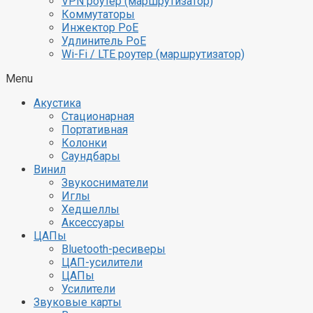
VPN роутер (маршрутизатор)
Коммутаторы
Инжектор PoE
Удлинитель PoE
Wi-Fi / LTE роутер (маршрутизатор)
Menu
Акустика
Стационарная
Портативная
Колонки
Саундбары
Винил
Звукосниматели
Иглы
Хедшеллы
Аксессуары
ЦАПы
Bluetooth-ресиверы
ЦАП-усилители
ЦАПы
Усилители
Звуковые карты