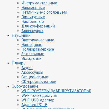
Инструментальные
Накамерные
Петличные/с оголовьем
Гарнитурные
Настольные
Для конференций
Аксессуары
Наушники
Внутриканальные
Накладные
Полноразмерные
Затылочные
Вкладыши
Плееры
Аудио
Аксессуары
Стационарные
CD-проигрыватели
Оборудование
Wi-Fi РОУТЕРЫ (МАРШРУТИЗАТОРЫ)
Wi-Fi точка доступа
Wi-Fi USB-адаптер
Адаптер PCI-E