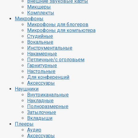
Внешние звуковые карты
Микшеры
Комплекты
Микрофоны
Микрофоны для блогеров
Микрофоны для компьютера
Студийные
Вокальные
Инструментальные
Накамерные
Петличные/с оголовьем
Гарнитурные
Настольные
Для конференций
Аксессуары
Наушники
Внутриканальные
Накладные
Полноразмерные
Затылочные
Вкладыши
Плееры
Аудио
Аксессуары