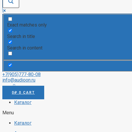
Exact matches only
Search in title
Search in content
+7(905)777-80-08
info@audioon.ru
0
₽
0
CART
Каталог
Menu
Каталог