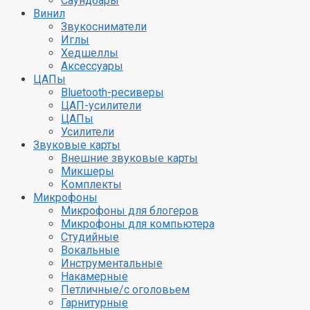
Саундбары
Винил
Звукосниматели
Иглы
Хедшеллы
Аксессуары
ЦАПы
Bluetooth-ресиверы
ЦАП-усилители
ЦАПы
Акустика
Звуковы
Усилители
Звуковые карты
Стационарная
Внешние 
Внешние звуковые карты
Портативная
Микшер
Микшеры
Колонки
Комплек
Комплекты
Саундбары
Микрофоны
Микрофоны для блогеров
Микроф
Микрофоны для компьютера
Винил
Студийные
Микрофон
Вокальные
Звукосниматели
Микрофо
Инструментальные
Иглы
Студийн
Накамерные
Хедшеллы
Вокальн
Петличные/с оголовьем
Аксессуары
Инструм
Гарнитурные