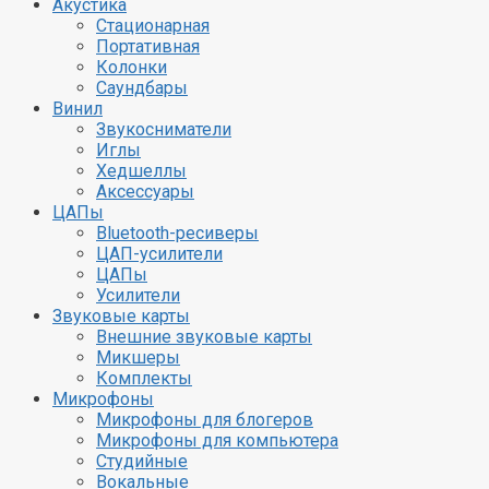
Акустика
Стационарная
Портативная
Колонки
Саундбары
Винил
Звукосниматели
Иглы
Хедшеллы
Аксессуары
ЦАПы
Bluetooth-ресиверы
ЦАП-усилители
ЦАПы
Усилители
Звуковые карты
Внешние звуковые карты
Микшеры
Комплекты
Микрофоны
Микрофоны для блогеров
Микрофоны для компьютера
Студийные
Вокальные