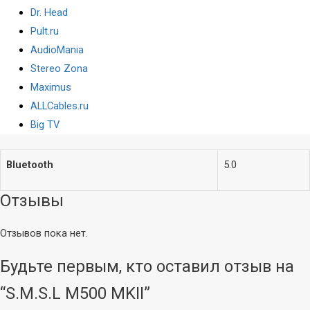
Dr. Head
Портативная
Накладные
Pult.ru
Колонки
Полноразмерные
AudioMania
Саундбары
Затылочные
Stereo Zona
Вкладыши
Maximus
Винил
ALLCables.ru
Плееры
Звукосниматели
Big TV
Иглы
Аудио
Хедшеллы
Аксессуары
Bluetooth
5.0
Аксессуары
Стационарные
Отзывы
CD-проигрыватели
Усилители и
ЦАПы
Отзывов пока нет.
Сетевое
оборудование
Будьте первым, кто оставил отзыв на
Bluetooth-ресиверы
ЦАП-усилители
Wi-Fi РОУТЕРЫ
“S.M.S.L M500 MKII”
ЦАПы
(МАРШРУТИЗАТОРЫ)