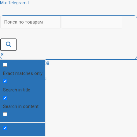
Mix
Telegram
+7(905)777-80-08
Exact matches only
info@audioon.ru
Search in title
Search in content
0
₽
0
CART
Каталог