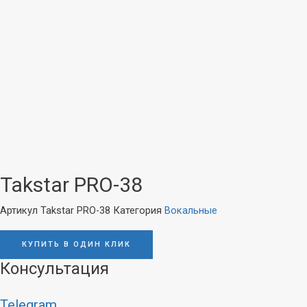
Акустика
Наушники
Стационарная
Внутриканальные
Портативная
Накладные
Колонки
Полноразмерные
Саундбары
Затылочные
Вкладыши
Винил
Takstar PRO-38
Плееры
Артикул
Takstar PRO-38
Категория
Вокальные
Звукосниматели
Иглы
Аудио
КУПИТЬ В ОДИН КЛИК
Хедшеллы
Аксессуары
Консультация
Аксессуары
Стационарные
CD-проигрыватели
Telegram
Усилители и