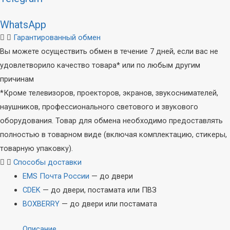
ЦАПы
Сетевое
оборудование
WhatsApp
Bluetooth-ресиверы
Гарантированный обмен
ЦАП-усилители
Wi-Fi РОУТЕРЫ
Вы можете осуществить обмен в течение 7 дней, если вас не
ЦАПы
(МАРШРУТИЗАТОРЫ)
удовлетворило качество товара* или по любым другим
Усилители
Wi-Fi точка
причинам
доступа
*Кроме телевизоров, проекторов, экранов, звукоснимателей,
Звуковые карты
Wi-Fi USB-адаптер
наушников, профессионального светового и звукового
и микшеры
Адаптер PCI-E
оборудования. Товар для обмена необходимо предоставлять
VPN роутер
полностью в товарном виде (включая комплектацию, стикеры,
Внешние звуковые
(маршрутизатор)
товарную упаковку).
карты
Коммутаторы
Способы доставки
Микшеры
Инжектор PoE
EMS Почта России
— до двери
Комплекты
Удлинитель PoE
CDEK
— до двери, постамата или ПВЗ
Wi-Fi / LTE роутер
BOXBERRY
— до двери или постамата
Микрофоны
(маршрутизатор)
Описание