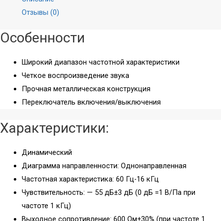
Микрофоны для
Отзывы (0)
блогеров
Микрофоны для
Особенности
компьютера
Студийные
Широкий диапазон частотной характеристики
Вокальные
Четкое воспроизведение звука
Инструментальные
Прочная металлическая конструкция
Накамерные
Переключатель включения/выключения
Петличные/с
оголовьем
Характеристики:
Гарнитурные
Настольные
Динамический
Для конференций
Диаграмма направленности: Однонаправленная
Аксессуары
Частотная характеристика: 60 Гц-16 кГц
Чувствительность: — 55 дБ±3 дБ (0 дБ =1 В/Па при
частоте 1 кГц)
Выходное сопротивление: 600 Ом±30% (при частоте 1