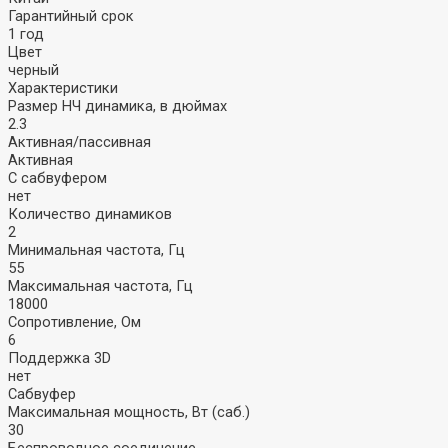
Акустика
Наушники
Гарантийный срок
1 год
Цвет
Стационарная
Внутриканальные
черный
Портативная
Накладные
Характеристики
Колонки
Полноразмерные
Размер НЧ динамика, в дюймах
Саундбары
Затылочные
2.3
Вкладыши
Активная/пассивная
Винил
Активная
Плееры
С сабвуфером
нет
Звукосниматели
Количество динамиков
Иглы
Аудио
2
Хедшеллы
Аксессуары
Минимальная частота, Гц
Аксессуары
Стационарные
55
CD-проигрыватели
Максимальная частота, Гц
18000
Усилители и
Сопротивление, Ом
Сетевое
ЦАПы
6
оборудование
Поддержка 3D
Bluetooth-ресиверы
нет
ЦАП-усилители
Wi-Fi РОУТЕРЫ
Сабвуфер
ЦАПы
(МАРШРУТИЗАТОРЫ)
Максимальная мощность, Вт (саб.)
Усилители
Wi-Fi точка
30
доступа
Беспроводное соединение