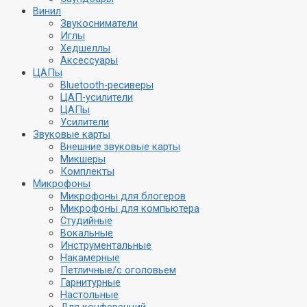
Винил
Звукосниматели
Иглы
Хедшеллы
Аксессуары
ЦАПы
Bluetooth-ресиверы
ЦАП-усилители
ЦАПы
Усилители
Звуковые карты
Внешние звуковые карты
Микшеры
Комплекты
Микрофоны
Микрофоны для блогеров
Микрофоны для компьютера
Студийные
Вокальные
Инструментальные
Накамерные
Петличные/с оголовьем
Гарнитурные
Настольные
Для конференций