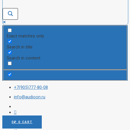
Exact matches only
Search in title
Search in content
+7(905)777-80-08
info@audioon.ru
0
₽
0
CART