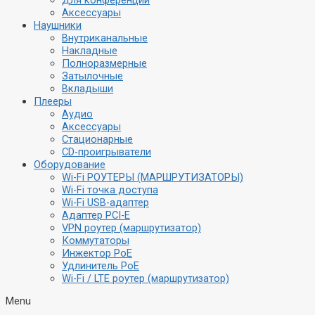
Аксессуары
Наушники
Внутриканальные
Накладные
Полноразмерные
Затылочные
Вкладыши
Плееры
Аудио
Аксессуары
Стационарные
CD-проигрыватели
Оборудование
Wi-Fi РОУТЕРЫ (МАРШРУТИЗАТОРЫ)
Wi-Fi точка доступа
Wi-Fi USB-адаптер
Адаптер PCI-E
VPN роутер (маршрутизатор)
Коммутаторы
Инжектор PoE
Удлинитель PoE
Wi-Fi / LTE роутер (маршрутизатор)
Menu