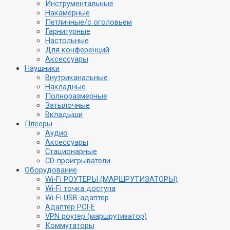
Инструментальные
Накамерные
Петличные/с оголовьем
Гарнитурные
Настольные
Для конференций
Аксессуары
Наушники
Внутриканальные
Накладные
Полноразмерные
Затылочные
Вкладыши
Плееры
Аудио
Аксессуары
Стационарные
CD-проигрыватели
Оборудование
Wi-Fi РОУТЕРЫ (МАРШРУТИЗАТОРЫ)
Wi-Fi точка доступа
Wi-Fi USB-адаптер
Адаптер PCI-E
VPN роутер (маршрутизатор)
Коммутаторы