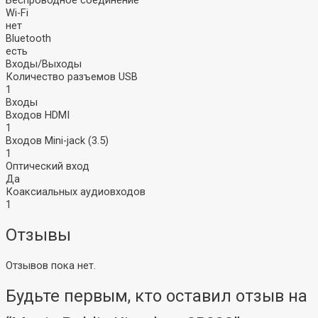
Wi-Fi USB-адаптер
Wi-Fi
Звуковые карты
Адаптер PCI-E
нет
и микшеры
VPN роутер
Bluetooth
(маршрутизатор)
есть
Коммутаторы
Входы/Выходы
Внешние звуковые
Инжектор PoE
Количество разъемов USB
карты
Удлинитель PoE
1
Микшеры
Wi-Fi / LTE роутер
Входы
Комплекты
(маршрутизатор)
Входов HDMI
1
Микрофоны
Входов Mini-jack (3.5)
1
Оптический вход
Микрофоны для
Да
блогеров
Коаксиальных аудиовходов
Микрофоны для
1
компьютера
Студийные
Отзывы
Вокальные
Инструментальные
Накамерные
Отзывов пока нет.
Петличные/с
оголовьем
Будьте первым, кто оставил отзыв на
Гарнитурные
Настольные