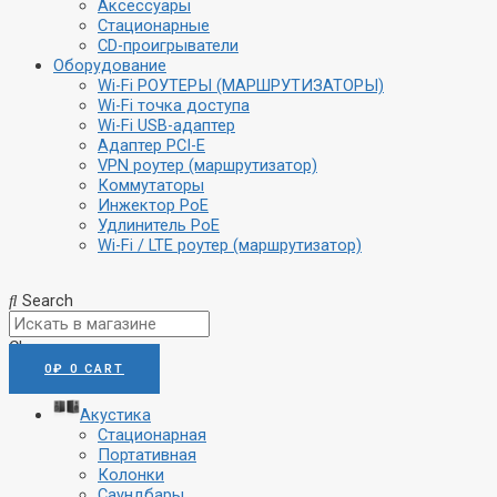
Аксессуары
Стационарные
CD-проигрыватели
Оборудование
Wi-Fi РОУТЕРЫ (МАРШРУТИЗАТОРЫ)
Wi-Fi точка доступа
Wi-Fi USB-адаптер
Адаптер PCI-E
VPN роутер (маршрутизатор)
Коммутаторы
Инжектор PoE
Удлинитель PoE
Wi-Fi / LTE роутер (маршрутизатор)
Search
Close
0
₽
0
CART
Акустика
Стационарная
Портативная
Колонки
Саундбары