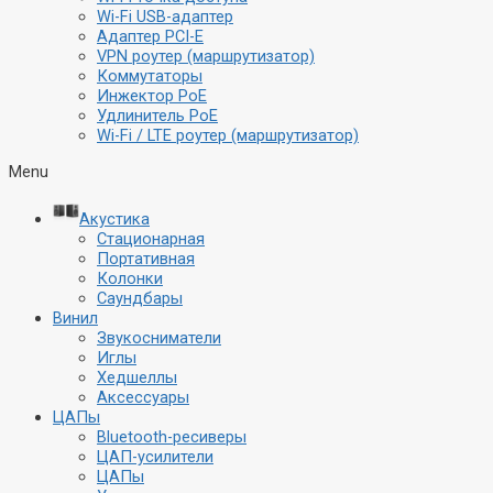
Wi-Fi USB-адаптер
Адаптер PCI-E
VPN роутер (маршрутизатор)
Коммутаторы
Инжектор PoE
Удлинитель PoE
Wi-Fi / LTE роутер (маршрутизатор)
Menu
Акустика
Стационарная
Портативная
Колонки
Саундбары
Винил
Звукосниматели
Иглы
Хедшеллы
Аксессуары
ЦАПы
Bluetooth-ресиверы
ЦАП-усилители
ЦАПы