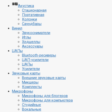
Акустика
Стационарная
Портативная
Колонки
Саундбары
Винил
Звукосниматели
Иглы
Хедшеллы
Аксессуары
ЦАПы
Bluetooth-ресиверы
ЦАП-усилители
ЦАПы
Усилители
Звуковые карты
Внешние звуковые карты
Микшеры
Комплекты
Микрофоны
Микрофоны для блогеров
Микрофоны для компьютера
Студийные
Вокальные