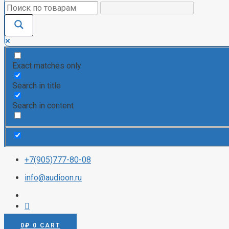
Exact matches only
Search in title
Search in content
+7(905)777-80-08
info@audioon.ru
0
₽
0
CART