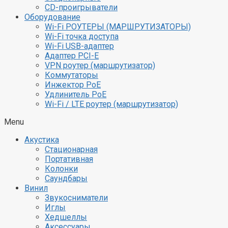
CD-проигрыватели
Оборудование
Wi-Fi РОУТЕРЫ (МАРШРУТИЗАТОРЫ)
Wi-Fi точка доступа
Wi-Fi USB-адаптер
Адаптер PCI-E
VPN роутер (маршрутизатор)
Коммутаторы
Инжектор PoE
Удлинитель PoE
Wi-Fi / LTE роутер (маршрутизатор)
Menu
Акустика
Стационарная
Портативная
Колонки
Саундбары
Винил
Звукосниматели
Иглы
Хедшеллы
Аксессуары