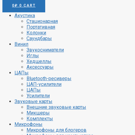
0
₽
0
CART
Акустика
Стационарная
Портативная
Колонки
Саундбары
Винил
Звукосниматели
Акустика
Звуковы
Иглы
Хедшеллы
Аксессуары
Стационарная
Внешние 
ЦАПы
Портативная
Микшер
Bluetooth-ресиверы
Колонки
Комплек
ЦАП-усилители
Саундбары
ЦАПы
Микроф
Усилители
Винил
Звуковые карты
Микрофон
Внешние звуковые карты
Звукосниматели
Микрофо
Микшеры
Иглы
Студийн
Комплекты
Хедшеллы
Вокальн
Микрофоны
Аксессуары
Инструм
Микрофоны для блогеров