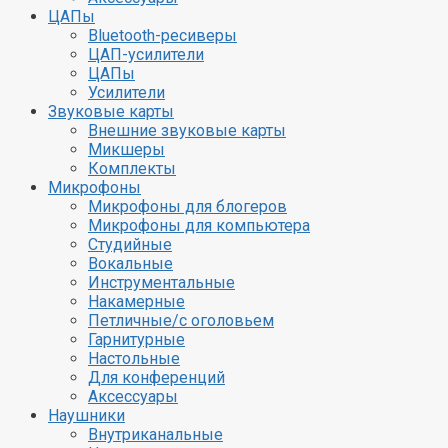
ЦАПы
Bluetooth-ресиверы
ЦАП-усилители
ЦАПы
Усилители
Звуковые карты
Внешние звуковые карты
Микшеры
Комплекты
Микрофоны
Микрофоны для блогеров
Микрофоны для компьютера
Студийные
Вокальные
Инструментальные
Накамерные
Петличные/с оголовьем
Гарнитурные
Настольные
Для конференций
Аксессуары
Наушники
Внутриканальные