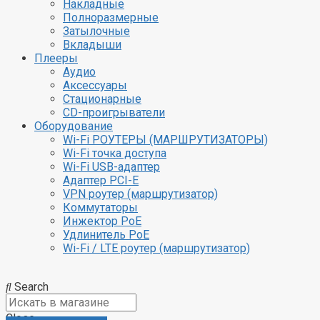
Накладные
Полноразмерные
Затылочные
Вкладыши
Плееры
Аудио
Аксессуары
Стационарные
CD-проигрыватели
Оборудование
Wi-Fi РОУТЕРЫ (МАРШРУТИЗАТОРЫ)
Wi-Fi точка доступа
Wi-Fi USB-адаптер
Адаптер PCI-E
VPN роутер (маршрутизатор)
Коммутаторы
Инжектор PoE
Удлинитель PoE
Wi-Fi / LTE роутер (маршрутизатор)
Search
Close